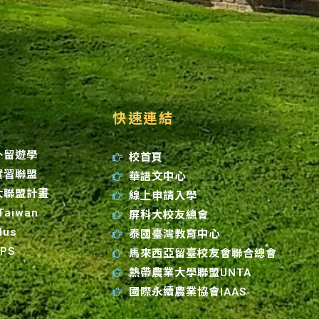
快速連結
外留遊學
校首頁
實習聯盟
華語文中心
大聯盟計畫
線上申請入學
 Taiwan
屏科大校友總會
lus
泰國臺灣教育中心
GPS
馬來西亞留臺校友會聯合總會
熱帶農業大學聯盟UNTA
國際永續農業協會IAAS