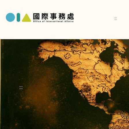
:::
:::