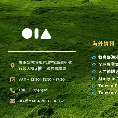
:::
海外資訊
教育部海
屏東縣內埔鄉老埤村學府路1號
全球專業
行政大樓 4 樓 — 國際事務處
人才循環
Study in
8:30 ~ 12:30 , 13:30 ~ 17:30
Taiwan P
+886-8-7740561
Taiwan 
oia@mail.npust.edu.tw