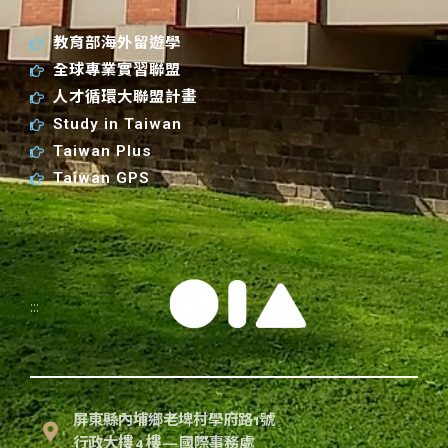
教育部海外留遊學
全球專業實習聯盟
人才循環大聯盟計畫
Study in Taiwan
Taiwan Plus
Taiwan GPS
:::
屏東縣內埔鄉老埤村學府路1號
行政大樓 4 樓 — 國際事務處