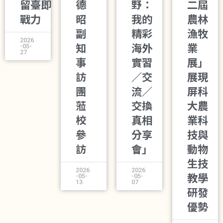
留臺即
德
野：
二屆
戰力
昭
我的
農林
副
精彩
漁牧
2026
-05-
知
海外
業
27
事
實習
展」
訪
／交
展現
團
流／
屏科
蒞
交換
大農
校
真相
業科
參
分享
技與
訪
會」
動物
生技
2026
2026
-05-
-05-
教學
13
07
研發
優勢