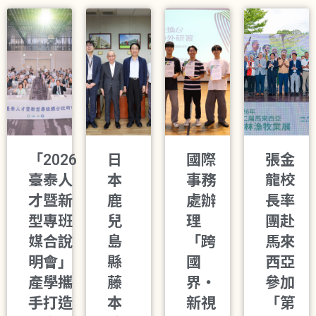
「2026
日
國際
張金
臺泰人
本
事務
龍校
才暨新
鹿
處辦
長率
型專班
兒
理
團赴
媒合說
島
「跨
馬來
明會」
縣
國
西亞
產學攜
藤
界・
參加
手打造
本
新視
「第