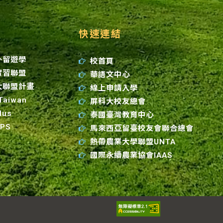
快速連結
外留遊學
校首頁
實習聯盟
華語文中心
大聯盟計畫
線上申請入學
 Taiwan
屏科大校友總會
lus
泰國臺灣教育中心
GPS
馬來西亞留臺校友會聯合總會
熱帶農業大學聯盟UNTA
國際永續農業協會IAAS