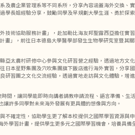
理系及農企業管理系等不同系所，分享內容涵蓋海外交換、實
透過學長姐經驗分享，鼓勵同學及早規劃大學生涯、勇於探索
海外技術協助服務計畫」，赴加勒比海友邦聖露西亞擔任實習
前往日本德島大學醫學部發生生物學研究室暨其關聯企業 Setsur
島縣亞太農村研修中心參與文化研習營之經驗，透過地方文化
前往日本星野集團及穴吹集團旗下飯店進行海外實習，分享國
奈良研習團之文化交流經驗，透過實地走訪與文化體驗，增進
 交流時間，讓同學能即時向講者請教申請流程、語言準備、生
也讓許多同學對未來海外發展有更具體的想像與方向。
感與不確定性，協助學生更了解本校提供之國際學習資源與申
海外學習計畫，提供學生更多元之國際學習機會，培養具備