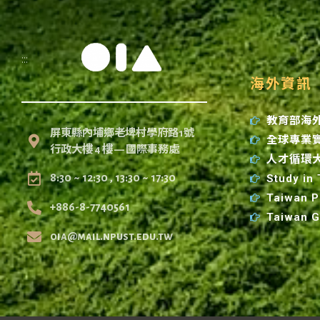
:::
海外資訊
教育部海
屏東縣內埔鄉老埤村學府路1號
全球專業
行政大樓 4 樓 — 國際事務處
人才循環
Study in
8:30 ~ 12:30 , 13:30 ~ 17:30
Taiwan P
+886-8-7740561
Taiwan 
oia@mail.npust.edu.tw