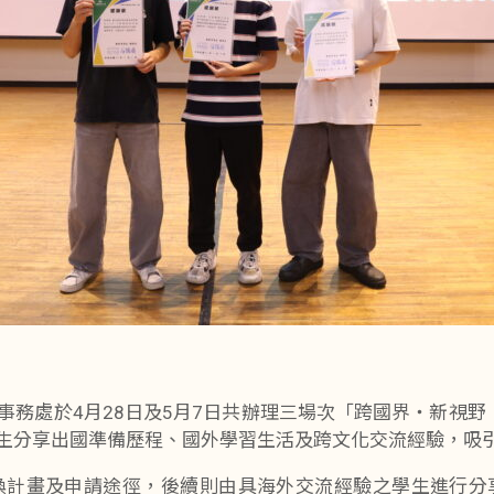
事務處於4月28日及5月7日共辦理三場次「跨國界・新視野
生分享出國準備歷程、國外學習生活及跨文化交流經驗，吸
換計畫及申請途徑，後續則由具海外交流經驗之學生進行分