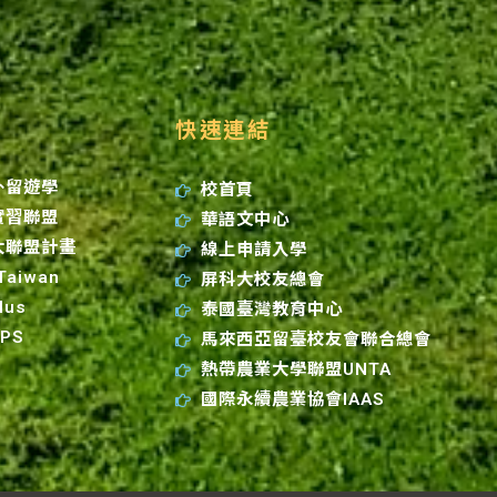
快速連結
外留遊學
校首頁
實習聯盟
華語文中心
大聯盟計畫
線上申請入學
 Taiwan
屏科大校友總會
lus
泰國臺灣教育中心
GPS
馬來西亞留臺校友會聯合總會
熱帶農業大學聯盟UNTA
國際永續農業協會IAAS