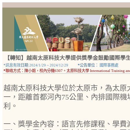
【轉知】越南太原科技大學提供獎學金鼓勵國際學
*
訊息有效
日期:
2024/1/29
~
2024/12/29
*
公告單位：
國際事務處
*
聯絡方式：
陳小姐，校內分機6307。太原科技大學 International Training and Cooper
越南太原科技大學位於太原市，為太原
一，距離首都河內75公里、內排國際機
利。
一、獎學金內容：語言先修課程、學費